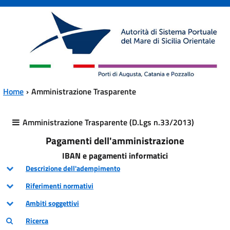
Vai al contenuto principale
Vai al menu principale
Home
Amministrazione Trasparente
Amministrazione Trasparente (D.Lgs n.33/2013)
Pagamenti dell'amministrazione
IBAN e pagamenti informatici
Descrizione dell'adempimento
Riferimenti normativi
Ambiti soggettivi
Ricerca