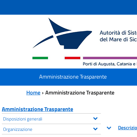
Vai al contenuto principale
Vai al menu principale
Amministrazione Trasparente
Home
Amministrazione Trasparente
Amministrazione Trasparente
Disposizioni generali
Descrizi
Organizzazione