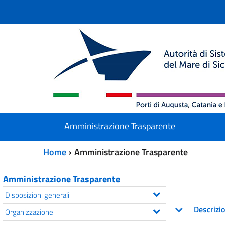
Vai al contenuto principale
Vai al menu principale
Amministrazione Trasparente
Home
Amministrazione Trasparente
Amministrazione Trasparente
Disposizioni generali
Descrizi
Organizzazione