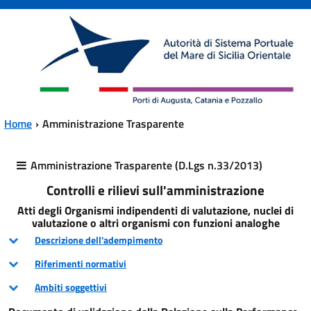
Vai al contenuto principale
Vai al menu principale
Home
Amministrazione Trasparente
Amministrazione Trasparente (D.Lgs n.33/2013)
Controlli e rilievi sull'amministrazione
Atti degli Organismi indipendenti di valutazione, nuclei di
valutazione o altri organismi con funzioni analoghe
Descrizione dell'adempimento
Riferimenti normativi
Ambiti soggettivi